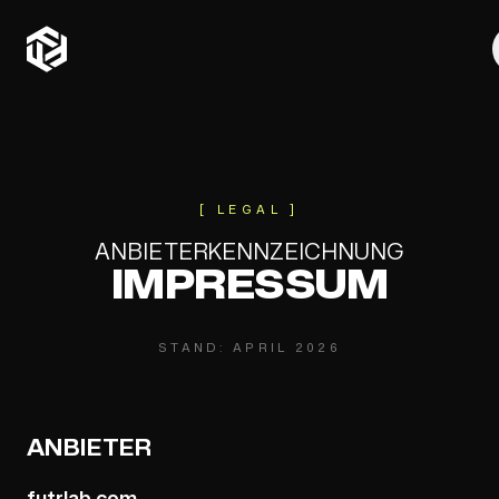
[
LEGAL
]
ANBIETERKENNZEICHNUNG
IMPRESSUM
STAND:
APRIL 2026
ANBIETER
futrlab.com