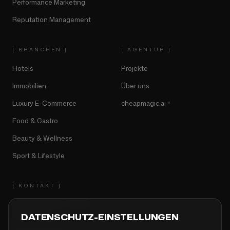
Performance Marketing
Reputation Management
[
BRANCHEN
]
[
AGENTUR
]
Hotels
Projekte
Immobilien
Über uns
Luxury E-Commerce
cheapmagic.ai
Food & Gastro
Beauty & Wellness
Sport & Lifestyle
[ KONTAKT ]
Kurfürstendamm 167/168
10707 Berlin
DATENSCHUTZ-EINSTELLUNGEN