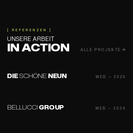
[ REFERENZEN ]
UNSERE ARBEIT
IN ACTION
ALLE PROJEKTE
DIE
SCHÖNE
NEUN
WEB
WEB
—
2025
BELLUCCI
GROUP
WEB
WEB
—
2024