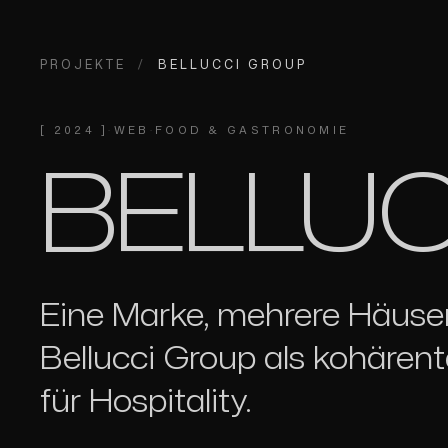
PROJEKTE
/
BELLUCCI GROUP
[
2024
]
·
WEB
·
FOOD & GASTRONOMIE
BELLUC
Eine Marke, mehrere Häuser, 
Bellucci Group als kohärent
für Hospitality.