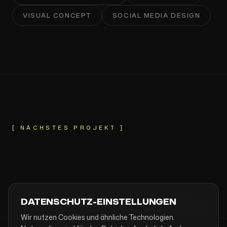
VISUAL CONCEPT
SOCIAL MEDIA DESIGN
RASOTERRA
[ NÄCHSTES PROJEKT ]
DATENSCHUTZ-EINSTELLUNGEN
MEHR DAVON:
BRANDING-AGENTUR BERLIN
Wir nutzen Cookies und ähnliche Technologien.