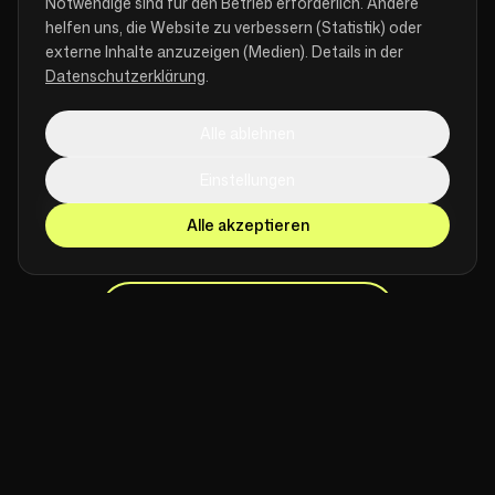
Notwendige sind für den Betrieb erforderlich. Andere
helfen uns, die Website zu verbessern (Statistik) oder
externe Inhalte anzuzeigen (Medien). Details in der
Datenschutzerklärung
.
[ LET'S BUILD ]
Alle ablehnen
ÄHNLICHES PROJEKT?
Einstellungen
LASS UNS REDEN.
Alle akzeptieren
PROJEKT ANFRAGEN