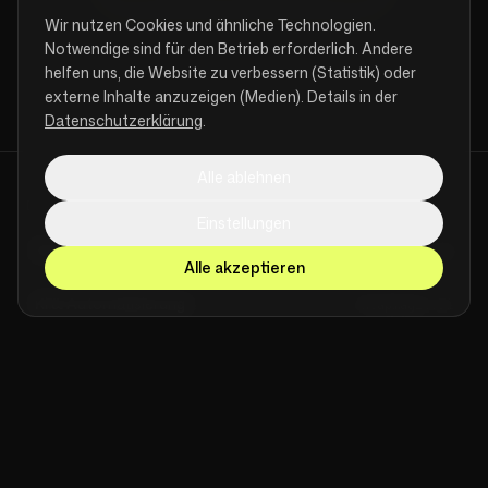
Wir nutzen Cookies und ähnliche Technologien.
Notwendige sind für den Betrieb erforderlich. Andere
helfen uns, die Website zu verbessern (Statistik) oder
externe Inhalte anzuzeigen (Medien). Details in der
Datenschutzerklärung
.
Alle ablehnen
[ FUTRLAB UNIVERSE ]
Einstellungen
Brand Websites & E-Commerce
futrlab.com
Alle akzeptieren
KI & Automatisierung
cheapmagic.ai
[
LEISTUNGEN
]
[
SPEZIALISIERUNGEN
]
Brand Websites
Shopware-Agentur