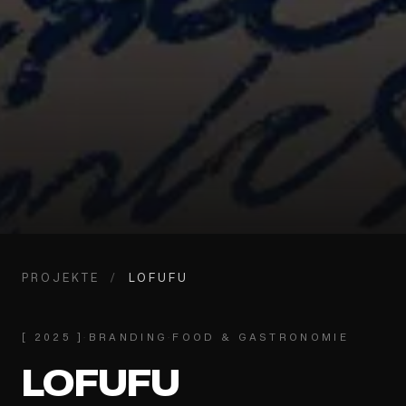
PROJEKTE
/
LOFUFU
[
2025
]
·
BRANDING
·
FOOD & GASTRONOMIE
LOFUFU