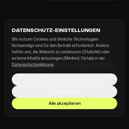
DATENSCHUTZ-EINSTELLUNGEN
Wir nutzen Cookies und ähnliche Technologien.
Notwendige sind für den Betrieb erforderlich. Andere
[ LET'S BUILD ]
helfen uns, die Website zu verbessern (Statistik) oder
ÄHNLICHES PROJEKT?
externe Inhalte anzuzeigen (Medien). Details in der
LASS UNS REDEN.
Datenschutzerklärung
.
Alle ablehnen
Einstellungen
PROJEKT ANFRAGEN
Alle akzeptieren