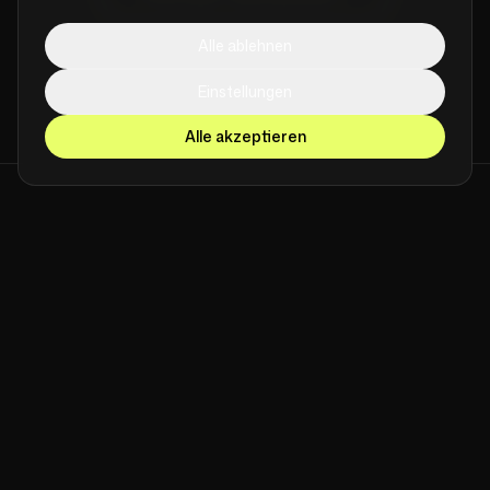
Alle ablehnen
Einstellungen
Alle akzeptieren
[ FUTRLAB UNIVERSE ]
Brand Websites & E-Commerce
futrlab.com
KI & Automatisierung
cheapmagic.ai
[
LEISTUNGEN
]
[
SPEZIALISIERUNGEN
]
Brand Websites
Shopware-Agentur