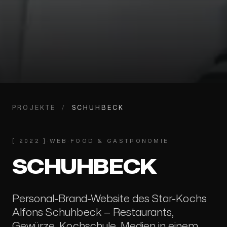
PROJEKTE
/
SCHUHBECK
[
2022
]
·
WEB
·
FOOD & GASTRONOMIE
SCHUHBECK
Personal-Brand-Website des Star-Kochs
Alfons Schuhbeck — Restaurants,
Gewürze, Kochschule, Medien in einem