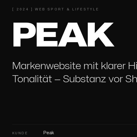
[
2024
]
·
WEB
·
SPORT & LIFESTYLE
PEAK
Markenwebsite mit klarer Hi
Tonalität — Substanz vor S
Peak
KUNDE