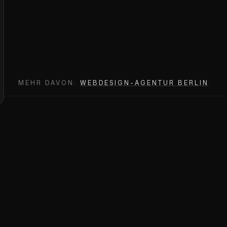
MEHR DAVON:
WEBDESIGN-AGENTUR BERLIN
[ LET'S BUILD ]
ÄHNLICHES PROJEKT?