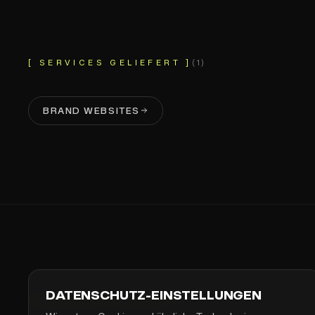
[ SERVICES GELIEFERT ]
(
1
)
BRAND WEBSITES
KNIRPS
DATENSCHUTZ-EINSTELLUNGEN
[ NÄCHSTES PROJEKT ]